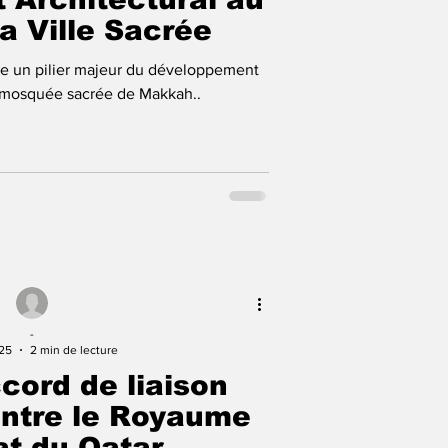
a Ville Sacrée
e un pilier majeur du développement
a mosquée sacrée de Makkah..
-
025
2 min de lecture
ccord de liaison
 entre le Royaume
tat du Qatar