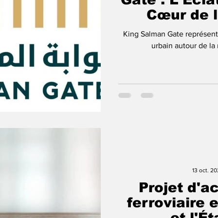
Cœur de l
King Salman Gate représent
urbain autour de l
13 oct. 2
Projet d'a
ferroviaire
et l'É