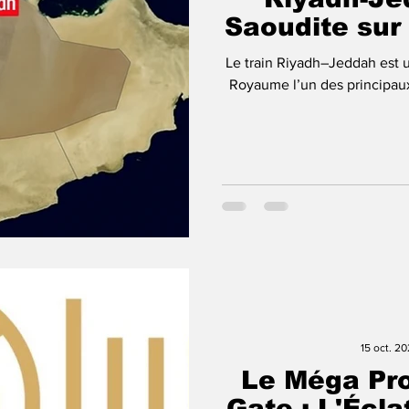
Saoudite sur 
Le train Riyadh–Jeddah est u
Royaume l’un des principaux
15 oct. 2
Le Méga Pro
Gate : L'Écla