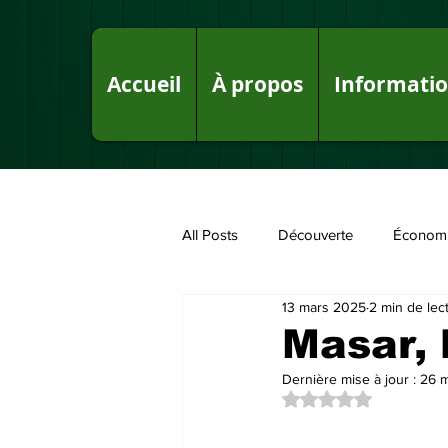
Accueil
À propos
Informati
All Posts
Découverte
Économ
13 mars 2025
2 min de lec
Fake News sur le Royaume
P
Masar, 
Dernière mise à jour :
26 
Noté NaN étoiles su