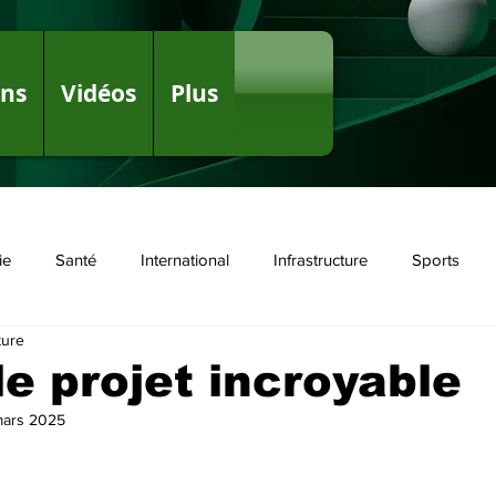
ons
Vidéos
Plus
ie
Santé
International
Infrastructure
Sports
ture
olitique
le projet incroyable
mars 2025
r 5.