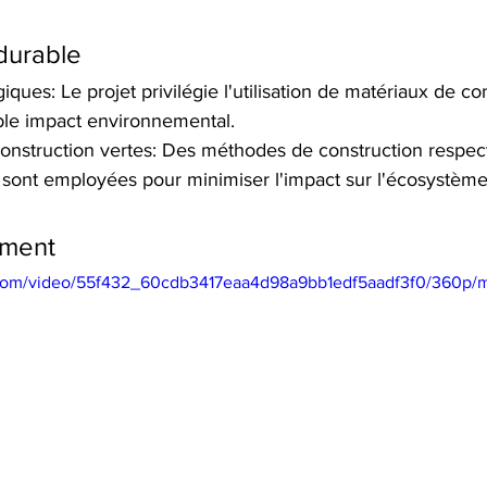
durable
ques: Le projet privilégie l'utilisation de matériaux de co
ible impact environnemental.
onstruction vertes: Des méthodes de construction respec
sont employées pour minimiser l'impact sur l'écosystème 
ement
ic.com/video/55f432_60cdb3417eaa4d98a9bb1edf5aadf3f0/360p/m