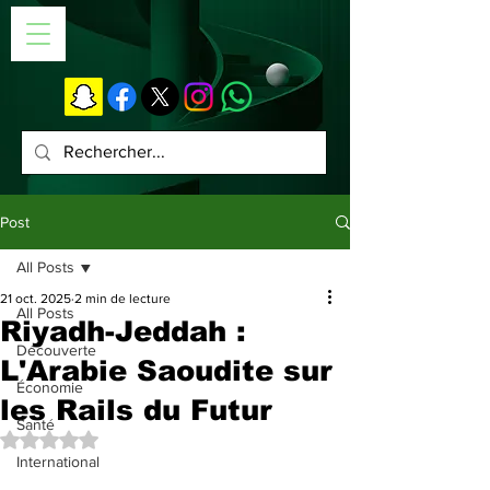
Post
All Posts
21 oct. 2025
2 min de lecture
All Posts
Riyadh-Jeddah :
Découverte
L'Arabie Saoudite sur
Économie
les Rails du Futur
Santé
Noté NaN étoiles sur 5.
International