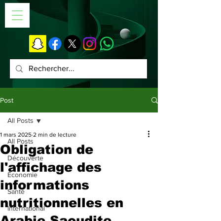
Post
All Posts
1 mars 2025
2 min de lecture
All Posts
Obligation de
Découverte
l'affichage des
Économie
informations
Santé
nutritionnelles en
International
Arabie Saoudite