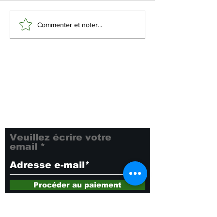
Commenter et noter...
Les bienfaits de la datte
Inscrivez-vous à notre
newsletter pour rester
informé de toutes nos
dernières nouveautés et
offres exclusives. Ne
manquez rien !
Veuillez écrire votre
email
Procéder au paiement