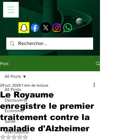
Post
All Posts
29 juil. 2025
1 min de lecture
All Posts
Le Royaume
Découverte
enregistre le premier
Économie
traitement contre la
Santé
maladie d'Alzheimer
International
Noté NaN étoiles sur 5.