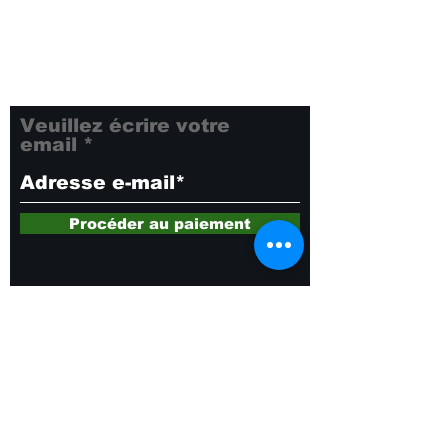
newsletter pour rester
informé de toutes nos
dernières nouveautés et
offres exclusives. Ne
manquez rien !
Veuillez écrire votre
email
Procéder au paiement