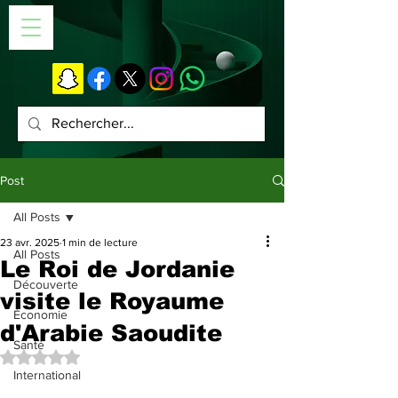
Post
All Posts
23 avr. 2025
1 min de lecture
All Posts
Le Roi de Jordanie
Découverte
visite le Royaume
Économie
d'Arabie Saoudite
Santé
Noté NaN étoiles sur 5.
International