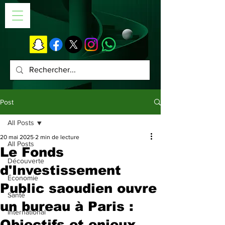
Post
All Posts
20 mai 2025
2 min de lecture
All Posts
Le Fonds
Découverte
d'Investissement
Économie
Public saoudien ouvre
Santé
un bureau à Paris :
International
Objectifs et enjeux