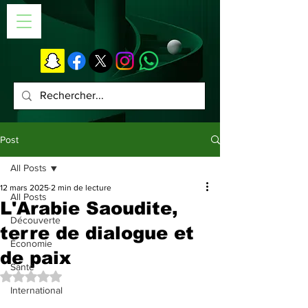
Post
All Posts
12 mars 2025
2 min de lecture
All Posts
L'Arabie Saoudite,
Découverte
terre de dialogue et
Économie
de paix
Santé
Noté NaN étoiles sur 5.
International