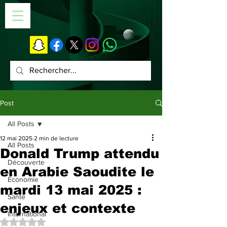
Post
All Posts
12 mai 2025
2 min de lecture
All Posts
Donald Trump attendu
Découverte
en Arabie Saoudite le
Économie
mardi 13 mai 2025 :
Santé
enjeux et contexte
International
Noté NaN étoiles sur 5.