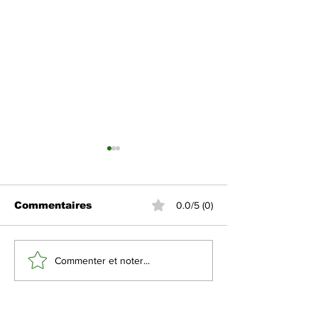
Commentaires
0.0/5 (0)
Le président
La diplomatie
Commenter et noter...
américain Donald
saoudienne, 
Trump prévoit une
exemple à su
visite en Arabie