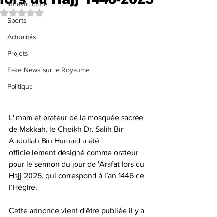
Infrastructure
Noté NaN étoiles sur 5.
Sports
Actualités
Projets
Fake News sur le Royaume
Politique
L'Imam et orateur de la mosquée sacrée 
de Makkah, le Cheikh Dr. Salih Bin 
Abdullah Bin Humaid a été 
officiellement désigné comme orateur 
pour le sermon du jour de 'Arafat lors du 
Hajj 2025, qui correspond à l’an 1446 de 
l’Hégire.
Cette annonce vient d'être publiée il y a 