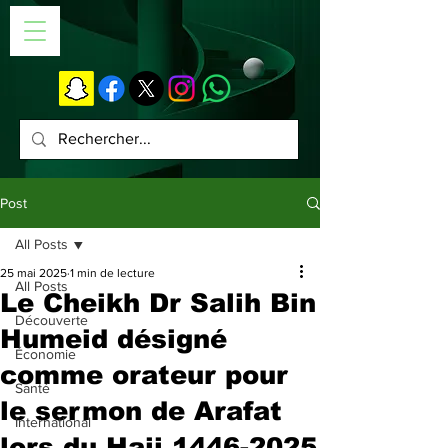
Post
All Posts
25 mai 2025
1 min de lecture
All Posts
Le Cheikh Dr Salih Bin
Découverte
Humeid désigné
Économie
comme orateur pour
Santé
le sermon de Arafat
International
lors du Hajj 1446-2025