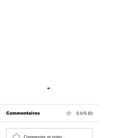
Commentaires
0.0/5 (0)
L'Arabie Saoudite
La diplomatie
Commenter et noter...