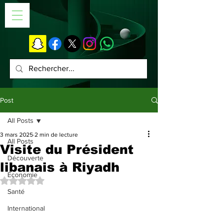
Post
All Posts
3 mars 2025
2 min de lecture
All Posts
Visite du Président
Découverte
libanais à Riyadh
Économie
Noté NaN étoiles sur 5.
Santé
International