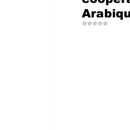
Arabiqu
Noté NaN étoiles su