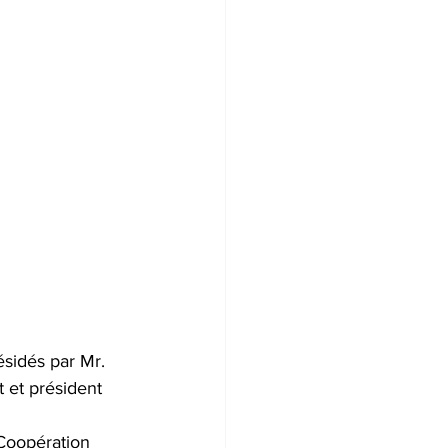
sidés par Mr. 
 et président 
 Coopération 