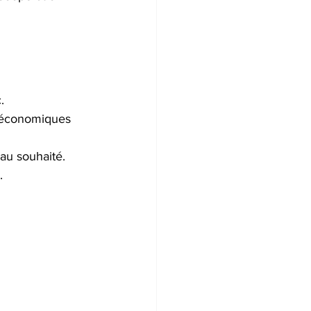
.
t économiques 
au souhaité.
. 