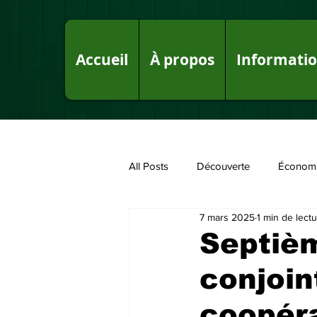
Accueil
À propos
Informati
All Posts
Découverte
Économ
7 mars 2025
1 min de lect
Fake News sur le Royaume
P
Septièm
conjoin
coopéra