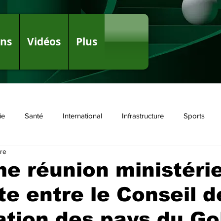
ons
Vidéos
Plus
ie
Santé
International
Infrastructure
Sports
ure
olitique
e réunion ministérie
te entre le Conseil d
tion des pays du Go