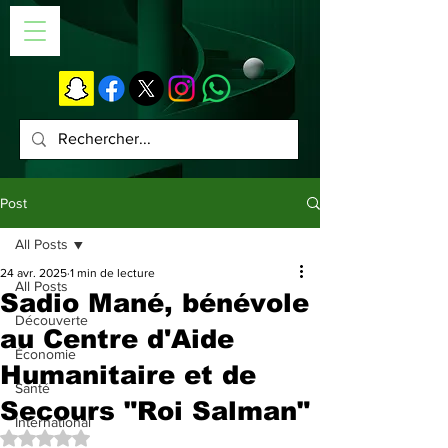
Post
All Posts
24 avr. 2025
1 min de lecture
All Posts
Sadio Mané, bénévole
Découverte
au Centre d'Aide
Économie
Humanitaire et de
Santé
Secours "Roi Salman"
International
Noté NaN étoiles sur 5.