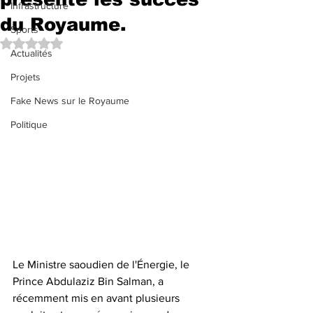
Infrastructure
du Royaume.
Sports
Noté NaN étoiles sur 5.
Actualités
Projets
Fake News sur le Royaume
Politique
Le Ministre saoudien de l'Énergie, le 
Prince Abdulaziz Bin Salman, a 
récemment mis en avant plusieurs 