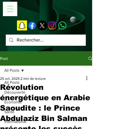
Post
All Posts
25 oct. 2025
2 min de lecture
All Posts
Révolution
Découverte
énergétique en Arabie
Économie
Saoudite : le Prince
Santé
Abdulaziz Bin Salman
International
présente les succès