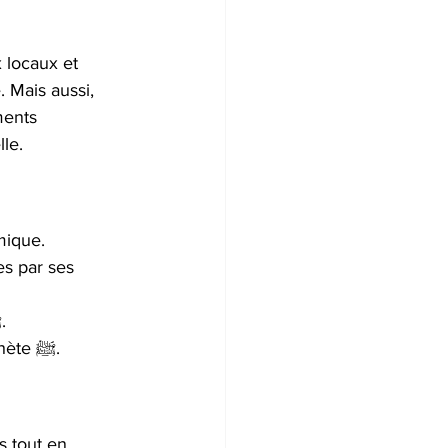
 locaux et 
. Mais aussi, 
ments 
le. 
mique. 
La mosquée Al Bay’ah, où les Ansars ont prêté allégeance au Prophète ﷺ. 
Les mosquées Joum'a et Al-Qiblatain, construites directement par le Prophète ﷺ. 
s tout en 