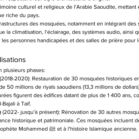
imoine culturel et religieux de l'Arabie Saoudite, mettant
que riche du pays. 
frastructures des mosquées, notamment en intégrant des 
 la climatisation, l'éclairage, des systèmes audio, ainsi 
ur les personnes handicapées et des salles de prière pour 
lisations
en plusieurs phases:
(2018-2020): Restauration de 30 mosquées historiques en
 50 millions de riyals saoudiens (13,3 millions de dollars)
ées figurent des édifices datant de plus de 1 400 ans, c
Bajali à Taif. 
e
 (2022- jusqu'à présent): Rénovation de 30 autres mosqu
ance historique et patrimoniale. Ces mosquées incluent des
biographie du Prophète Mohammed ﷺ et à l'histoire Islamique ancienne. 