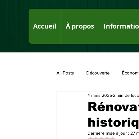
Accueil
À propos
Informati
All Posts
Découverte
Économ
4 mars 2025
2 min de lect
Fake News sur le Royaume
P
Rénova
histori
Dernière mise à jour :
27 