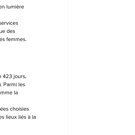
 en lumière 
services 
que des 
les femmes. 
 423 jours, 
. Parmi les 
omme la 
ées choisies 
 lieux liés à la 