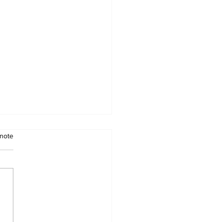
note
liste des Imams pour
Tarawih 1446-2025