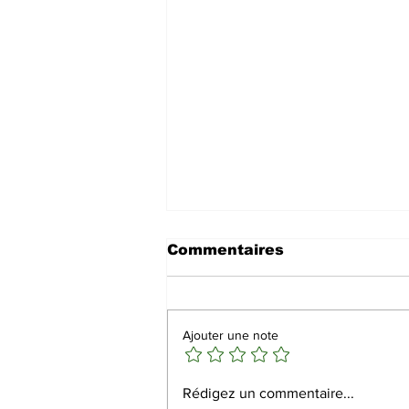
Commentaires
Ajouter une note
Masar, le projet
Rédigez un commentaire...
incroyable