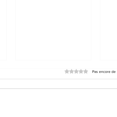
Noté 0 étoile sur 5.
Pas encore de 
La liste des Imams pour
La 
le Tarawih 1446-2025
le 