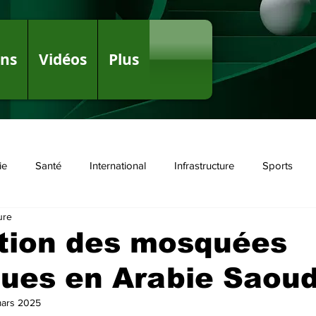
ons
Vidéos
Plus
ie
Santé
International
Infrastructure
Sports
ure
olitique
tion des mosquées
ques en Arabie Saoud
mars 2025