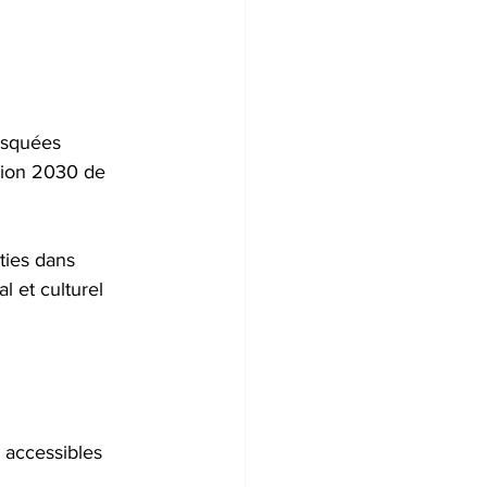
osquées 
ision 2030 de 
ties dans 
l et culturel 
 accessibles 