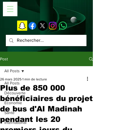
Post
All Posts
26 mars 2025
1 min de lecture
All Posts
Plus de 850 000
Découverte
bénéficiaires du projet
Économie
de bus d'Al Madinah
Santé
pendant les 20
International
premiers jours du