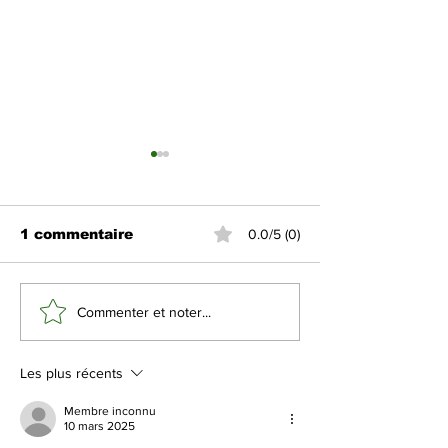
1 commentaire
0.0/5 (0)
Nouveau concept de
La liste des
Commenter et noter...
barbier mobile à
pour le Taraw
Makkah
1446-2025 dé
pour Makkah
Les plus récents
Membre inconnu
10 mars 2025