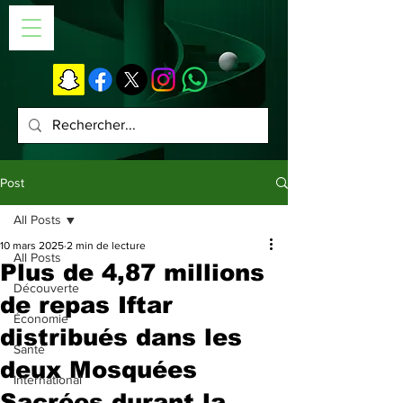
Post
All Posts
10 mars 2025
2 min de lecture
All Posts
Plus de 4,87 millions
Découverte
de repas Iftar
Économie
distribués dans les
Santé
deux Mosquées
International
Sacrées durant la