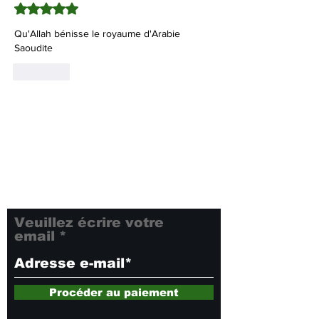
Noté 5 étoiles sur 5.
Qu'Allah bénisse le royaume d'Arabie 
Saoudite 
J'aime
Inscrivez-vous à notre
newsletter pour rester
informé de toutes nos
dernières nouveautés et
offres exclusives. Ne
manquez rien !
Veuillez écrire votre
email
Procéder au paiement