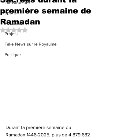
Infrastructure
première semaine de
Sports
Ramadan
Actualités
Noté NaN étoiles sur 5.
Projets
Fake News sur le Royaume
Politique
Durant la première semaine du 
Ramadan 1446-2025, plus de 4 879 682 