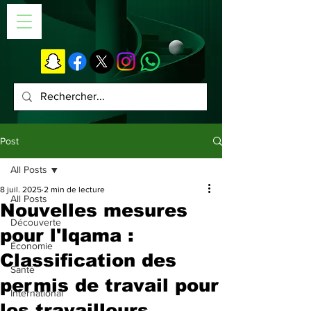
Post
All Posts
8 juil. 2025
2 min de lecture
All Posts
Nouvelles mesures
Découverte
pour l'Iqama :
Économie
Classification des
Santé
permis de travail pour
International
les travailleurs