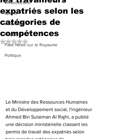
Infrastructure
expatriés selon les
Sports
catégories de
Actualités
compétences
Projets
Noté NaN étoiles sur 5.
Fake News sur le Royaume
Politique
Le Ministre des Ressources Humaines 
et du Développement social, l'ingénieur 
Ahmed Bin Sulaiman Al Rajhi, a publié 
une décision ministérielle classant les 
permis de travail des expatriés selon 