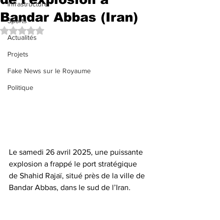
Infrastructure
Bandar Abbas (Iran)
Sports
Noté NaN étoiles sur 5.
Actualités
Projets
Fake News sur le Royaume
Politique
Le samedi 26 avril 2025, une puissante 
explosion a frappé le port stratégique 
de Shahid Rajaï, situé près de la ville de 
Bandar Abbas, dans le sud de l’Iran. 