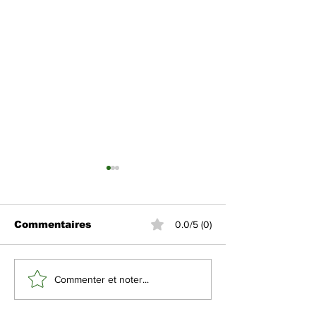
Commentaires
0.0/5 (0)
Le Prince Héritier
Le Prince Hér
Commenter et noter...
reçoit une lettre du
reçu un appel
Président sénégalais
téléphonique