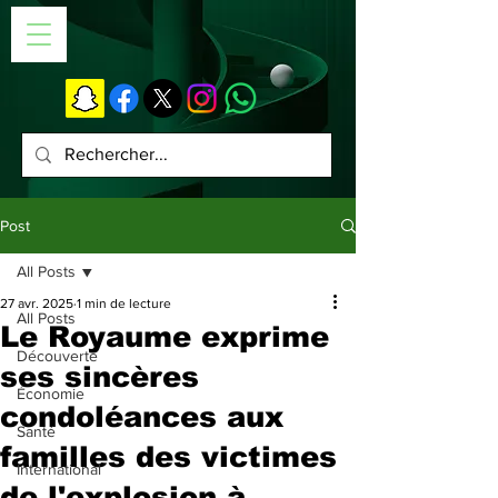
Post
All Posts
27 avr. 2025
1 min de lecture
All Posts
Le Royaume exprime
Découverte
ses sincères
Économie
condoléances aux
Santé
familles des victimes
International
de l'explosion à