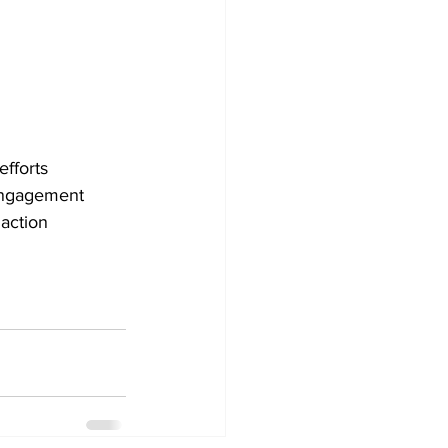
fforts 
 engagement 
action 