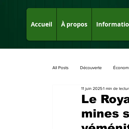
Accueil
À propos
Informati
All Posts
Découverte
Économ
11 juin 2025
1 min de lectu
Fake News sur le Royaume
P
Le Roy
mines s
yéméni