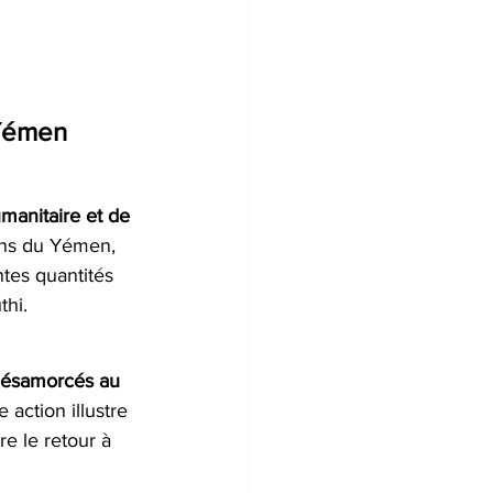
 Yémen
manitaire et de 
ions du Yémen, 
tes quantités 
thi.
 désamorcés au 
e action illustre 
e le retour à 