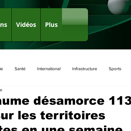
ons
Vidéos
Plus
ie
Santé
International
Infrastructure
Sports
re
olitique
aume désamorce 11
ur les territoires
tes en une semaine