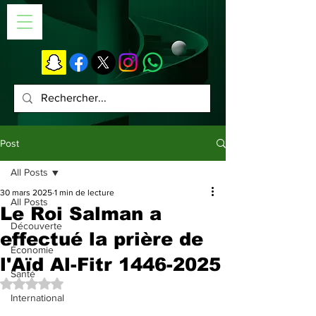
Post
All Posts
30 mars 2025
1 min de lecture
All Posts
Le Roi Salman a
Découverte
effectué la prière de
Économie
l'Aïd Al-Fitr 1446-2025
Santé
Noté NaN étoiles sur 5.
International