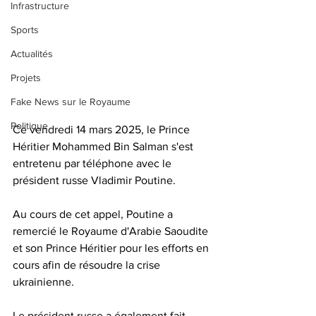
Infrastructure
Sports
Actualités
Projets
Fake News sur le Royaume
Politique
Ce vendredi 14 mars 2025, le Prince 
Héritier Mohammed Bin Salman s'est 
entretenu par téléphone avec le 
président russe Vladimir Poutine. 
Au cours de cet appel, Poutine a 
remercié le Royaume d'Arabie Saoudite 
et son Prince Héritier pour les efforts en 
cours afin de résoudre la crise 
ukrainienne.  
Le président russe a également fait 