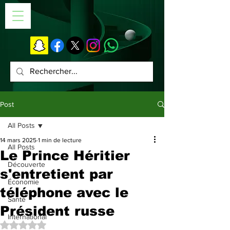
Post
All Posts
14 mars 2025
1 min de lecture
All Posts
Le Prince Héritier
Découverte
s'entretient par
Économie
téléphone avec le
Santé
Président russe
International
Noté NaN étoiles sur 5.