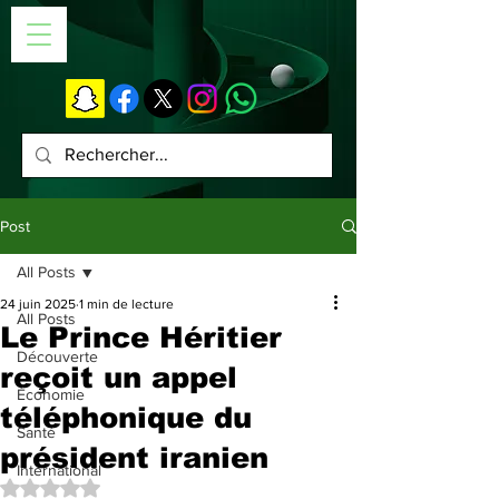
Post
All Posts
24 juin 2025
1 min de lecture
All Posts
Le Prince Héritier
Découverte
reçoit un appel
Économie
téléphonique du
Santé
président iranien
International
Noté NaN étoiles sur 5.