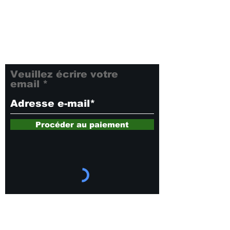
Inscrivez-vous à notre
newsletter pour rester
informé de toutes nos
dernières nouveautés et
offres exclusives. Ne
manquez rien !
Veuillez écrire votre
email
Procéder au paiement