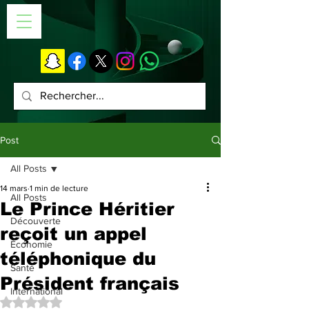
Post
All Posts
14 mars
1 min de lecture
All Posts
Le Prince Héritier
Découverte
reçoit un appel
Économie
téléphonique du
Santé
Président français
International
Noté NaN étoiles sur 5.