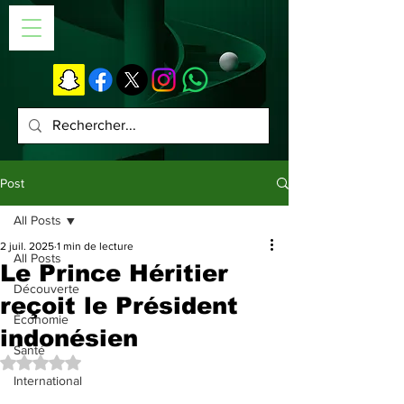
Post
All Posts
2 juil. 2025
1 min de lecture
All Posts
Le Prince Héritier
Découverte
reçoit le Président
Économie
indonésien
Santé
Noté NaN étoiles sur 5.
International