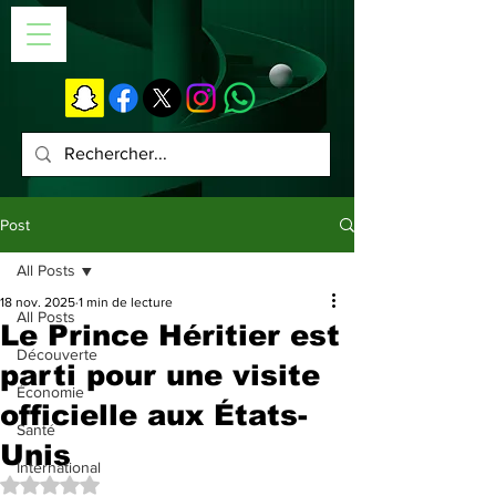
Post
All Posts
18 nov. 2025
1 min de lecture
All Posts
Le Prince Héritier est
Découverte
parti pour une visite
Économie
officielle aux États-
Santé
Unis
International
Noté NaN étoiles sur 5.