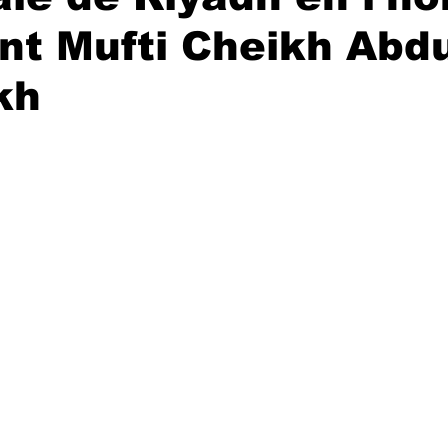
nt Mufti Cheikh Abdu
kh
r 5.