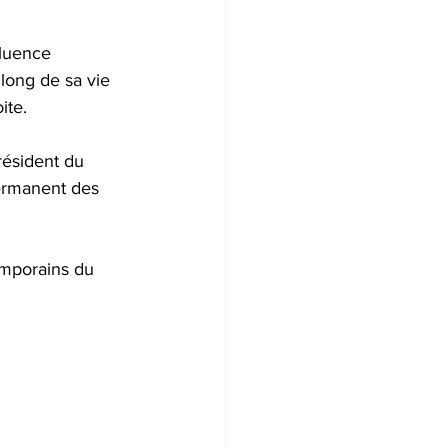
fluence 
long de sa vie 
ite. 
résident du 
Permanent des 
temporains du 