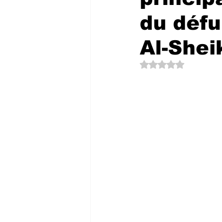
du défu
Al-Shei
Noté NaN étoiles su