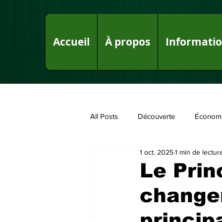
Accueil
À propos
Informati
All Posts
Découverte
Économ
1 oct. 2025
1 min de lectur
Fake News sur le Royaume
P
Le Prin
change
princip