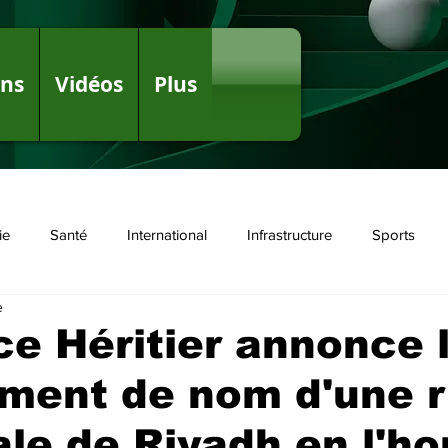
ons
Vidéos
Plus
ie
Santé
International
Infrastructure
Sports
e
olitique
ce Héritier annonce 
ment de nom d'une 
ale de Riyadh en l'h