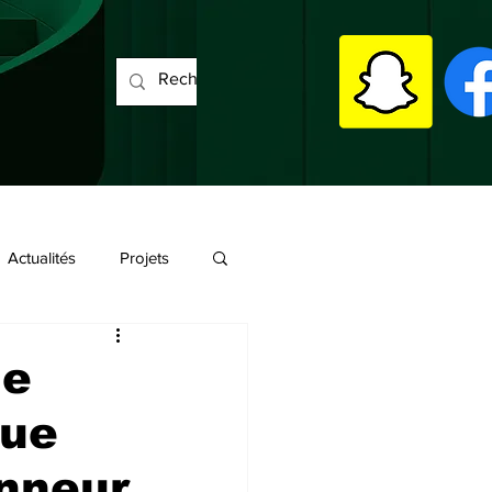
Actualités
Projets
le
rue
onneur