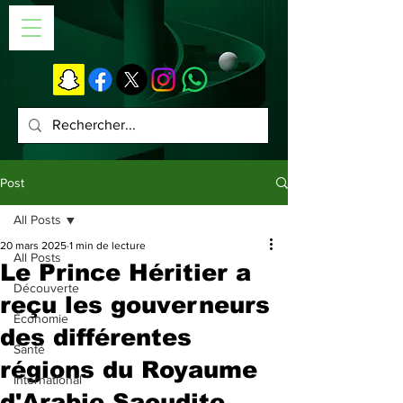
Post
All Posts
20 mars 2025
1 min de lecture
All Posts
Le Prince Héritier a
Découverte
reçu les gouverneurs
Économie
des différentes
Santé
régions du Royaume
International
d'Arabie Saoudite