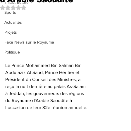
Infrastructure
Noté NaN étoiles sur 5.
Sports
Actualités
Projets
Fake News sur le Royaume
Politique
Le Prince Mohammed Bin Salman Bin 
Abdulaziz Al Saud, Prince Héritier et 
Président du Conseil des Ministres, a 
reçu la nuit dernière au palais As-Salam 
à Jeddah, les gouverneurs des régions 
du Royaume d'Arabie Saoudite à 
l’occasion de leur 32e réunion annuelle.