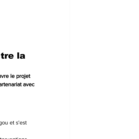
tre la 
re le projet 
artenariat avec 
ou et s'est 