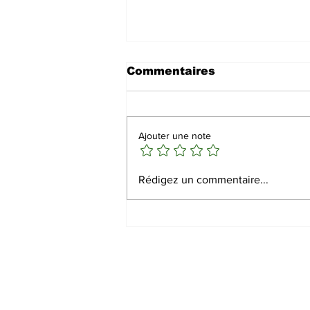
Commentaires
Ajouter une note
Séparation réussie des
Rédigez un commentaire...
jumelles siamoises
érythréennes en Arabie
Saoudite