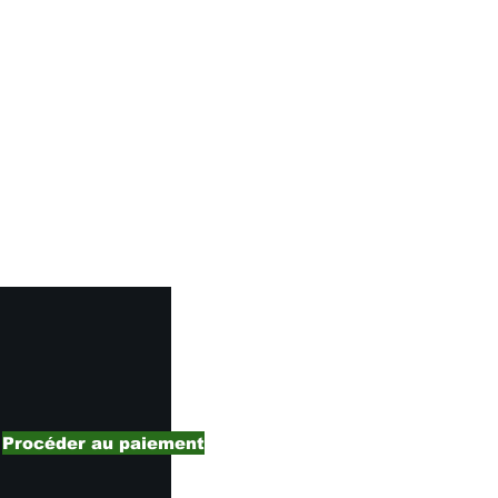
tre
ter
nos
s et
Ne
Procéder au paiement