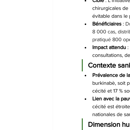
Cible
 : L’initiat
chirurgicales de
évitable dans le 
Bénéficiaires
 : 
D
8 000 cas, distr
pratiqué 800 opé
Impact attendu
 
consultations, de
Contexte sani
Prévalence de la
burkinabè, soit 
cécité et 17 % so
Lien avec la pau
cécité est étroit
nationales de sa
Dimension hum