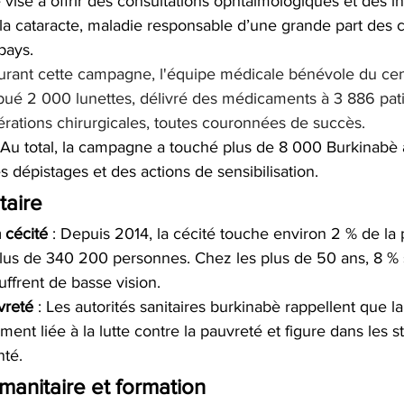
ive vise à offrir des consultations ophtalmologiques et des i
 la cataracte, maladie responsable d’une grande part des c
pays.
urant cette campagne, l'équipe médicale bénévole du cen
ibué 2 000 lunettes, délivré des médicaments à 3 886 pati
rations chirurgicales, toutes couronnées de succès.
: Au total, la campagne a touché plus de 8 000 Burkinabè 
s dépistages et des actions de sensibilisation.
taire
 cécité
 : Depuis 2014, la cécité touche environ 2 % de la 
plus de 340 200 personnes. Chez les plus de 50 ans, 8 % s
uffrent de basse vision.
vreté
 : Les autorités sanitaires burkinabè rappellent que la 
ement liée à la lutte contre la pauvreté et figure dans les s
nté.
anitaire et formation