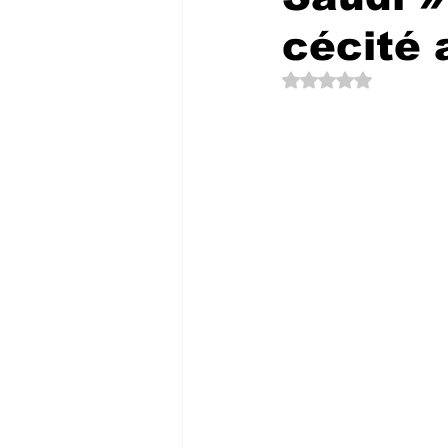
cécité 
Noté NaN étoiles su