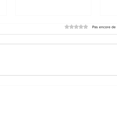
Noté 0 étoile sur 5.
Pas encore de 
Succès de la séparation
Le 
du jumeau parasite
opé
égyptien Mohamed
d'i
Gomaa à Riyadh
coc
enf