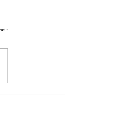
note
Royaume réalise 11
rations
mplantation
hléaire pour des
ants en Tunisie