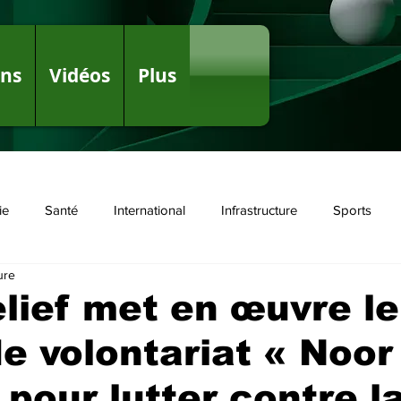
ons
Vidéos
Plus
ie
Santé
International
Infrastructure
Sports
ure
olitique
lief met en œuvre le
de volontariat « Noor
 pour lutter contre l