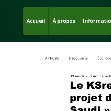
Accueil
À propos
Informati
All Posts
Découverte
Économ
30 mai 2025
2 min de lect
Fake News sur le Royaume
P
Le KSre
projet 
Saudi »