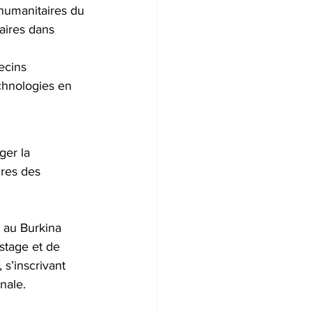
 humanitaires du 
aires dans 
ecins 
chnologies en 
ger la 
ires des 
e au Burkina 
stage et de 
 s’inscrivant 
nale.