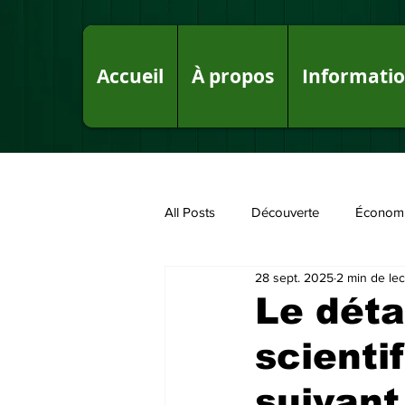
Accueil
À propos
Informati
All Posts
Découverte
Économ
28 sept. 2025
2 min de lec
Fake News sur le Royaume
P
Le déta
scienti
suivant