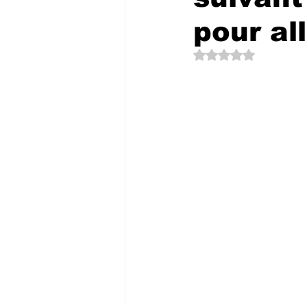
pour al
Noté NaN étoiles su