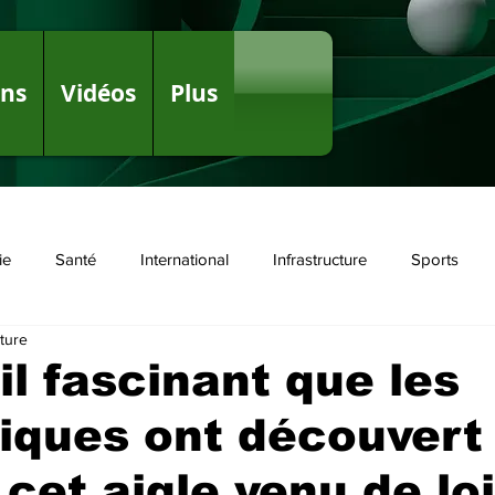
ons
Vidéos
Plus
ie
Santé
International
Infrastructure
Sports
ture
olitique
il fascinant que les
fiques ont découvert
 cet aigle venu de lo