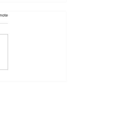
note
Cour Suprême
lle à l'observation
roissant lunaire de
wwal
Accueil