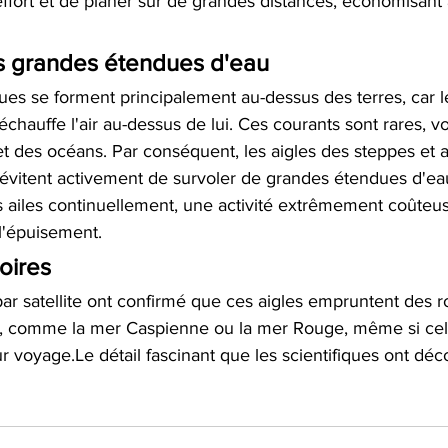
fort et de planer sur de grandes distances, économisant 
s grandes étendues d'eau 
es se forment principalement au-dessus des terres, car le
réchauffe l'air au-dessus de lui. Ces courants sont rares, vo
t des océans. Par conséquent, les aigles des steppes et a
 évitent activement de survoler de grandes étendues d'eau
es ailes continuellement, une activité extrêmement coûteu
l'épuisement.
oires 
ar satellite ont confirmé que ces aigles empruntent des ro
, comme la mer Caspienne ou la mer Rouge, même si cela
 voyage.Le détail fascinant que les scientifiques ont déc