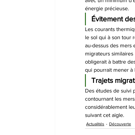
avec un minimum d'ef
énergie précieuse.
Évitement de
Les courants thermiqu
le sol qui à son tour 
au-dessus des mers e
migrateurs similaires
obligerait à battre d
qui pourrait mener à 
Trajets migrat
Des études de suivi p
contournant les mers
considérablement leur
suivant cet aigle.
Actualités
Découverte