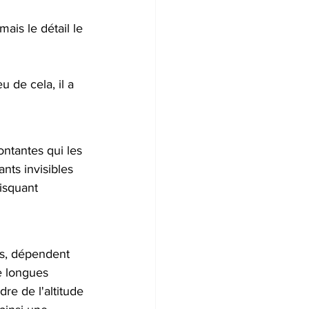
ais le détail le 
u de cela, il a 
ntantes qui les 
nts invisibles 
risquant 
rs, dépendent 
e longues 
re de l'altitude 