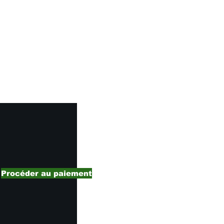
nos
s et
Ne
Procéder au paiement