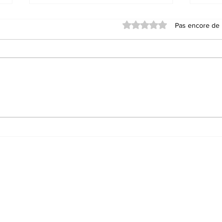
Noté 0 étoile sur 5.
Pas encore de 
Aïd Al-Fitr 2026 : La
La 
Haute Cour de Justice
appe
annonce la date tant
du c
attendue
Cha