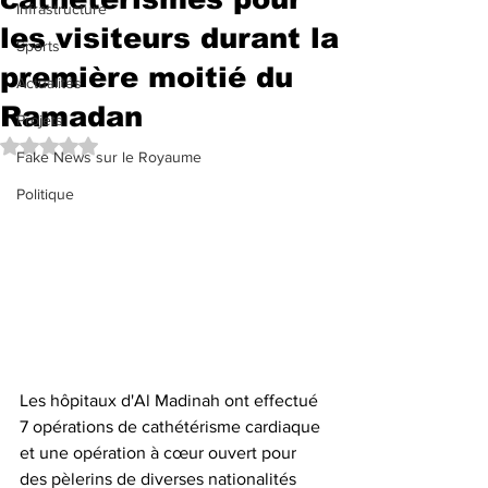
Infrastructure
les visiteurs durant la
Sports
première moitié du
Actualités
Ramadan
Projets
Noté NaN étoiles sur 5.
Fake News sur le Royaume
Politique
Les hôpitaux d'Al Madinah ont effectué 
7 opérations de cathétérisme cardiaque 
et une opération à cœur ouvert pour 
des pèlerins de diverses nationalités 