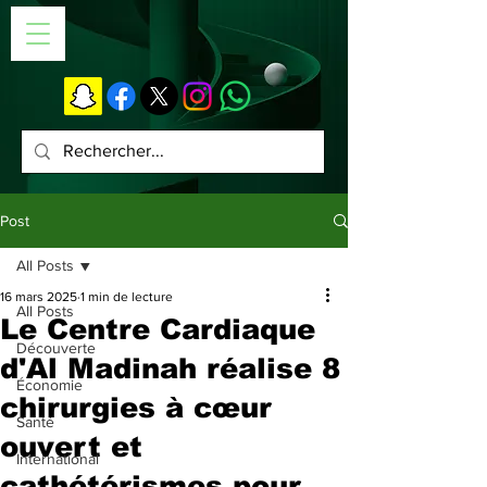
Post
All Posts
16 mars 2025
1 min de lecture
All Posts
Le Centre Cardiaque
Découverte
d'Al Madinah réalise 8
Économie
chirurgies à cœur
Santé
ouvert et
International
cathétérismes pour