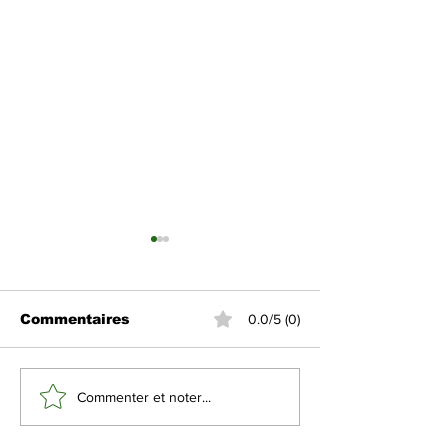
Commentaires
0.0/5 (0)
La liste des Imams
Le nettoyage 
Commenter et noter...
pour le Tarawih
mosquée
1446-2025 dévoilée
Prophétique d