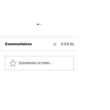
Commentaires
0.0/5 (0)
Première nuit du
Quelles mesu
Commenter et noter...
Ramadan 1446-2025
sécurité sont
inoubliable
en place pour
pèlerins ?
Inscrivez-vous à notre
newsletter pour rester
informé de toutes nos
dernières nouveautés et
offres exclusives. Ne