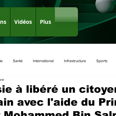
ons
Vidéos
Plus
ie
Santé
International
Infrastructure
Sports
ure
olitique
ie à libéré un citoye
in avec l'aide du Pr
er Mohammed Bin Sa