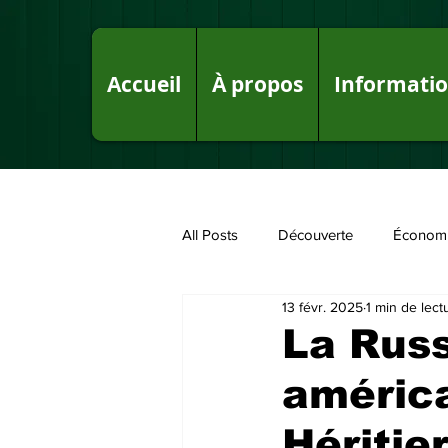
Accueil
À propos
Informati
All Posts
Découverte
Économ
13 févr. 2025
1 min de lect
Fake News sur le Royaume
P
La Russ
américa
Hériti