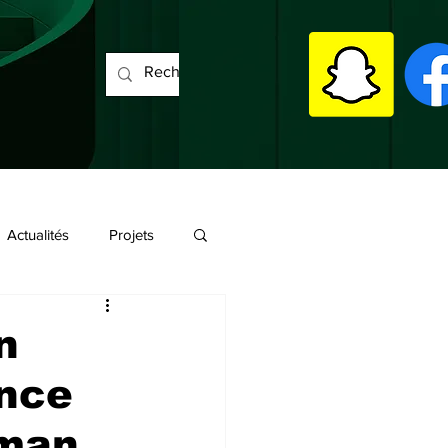
Actualités
Projets
n
ince
lman