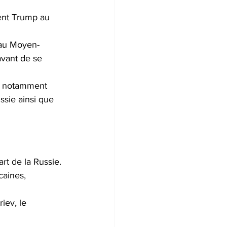
dent Trump au 
 au Moyen-
avant de se 
s, notamment 
ssie ainsi que 
rt de la Russie.
caines, 
iev, le 