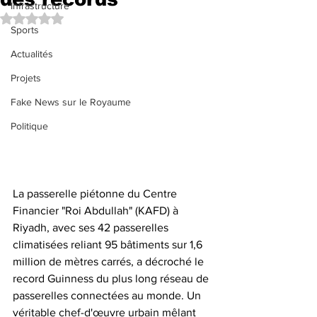
Infrastructure
Noté NaN étoiles sur 5.
Sports
Actualités
Projets
Fake News sur le Royaume
Politique
La passerelle piétonne du Centre 
Financier "Roi Abdullah" (KAFD) à 
Riyadh, avec ses 42 passerelles 
climatisées reliant 95 bâtiments sur 1,6 
million de mètres carrés, a décroché le 
record Guinness du plus long réseau de 
passerelles connectées au monde. Un 
véritable chef-d'œuvre urbain mêlant 