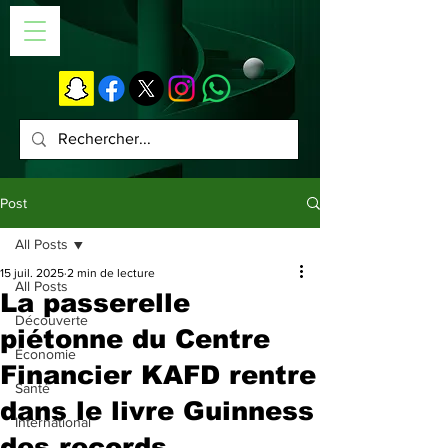
Post
All Posts
15 juil. 2025
2 min de lecture
All Posts
La passerelle
Découverte
piétonne du Centre
Économie
Financier KAFD rentre
Santé
dans le livre Guinness
International
des records