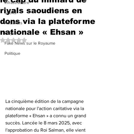
Infrastructure
riyals saoudiens en
Sports
dons via la plateforme
Actualités
nationale « Ehsan »
Projets
Noté NaN étoiles sur 5.
Fake News sur le Royaume
Politique
La cinquième édition de la campagne 
nationale pour l'action caritative via la 
plateforme « Ehsan » a connu un grand 
succès. Lancée le 8 mars 2025, avec 
l'approbation du Roi Salman, elle vient 