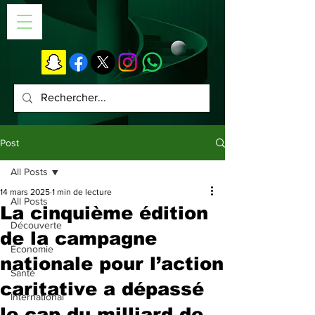
Post
All Posts
14 mars 2025
1 min de lecture
All Posts
La cinquième édition
Découverte
de la campagne
Économie
nationale pour l’action
Santé
caritative a dépassé
International
le cap du milliard de