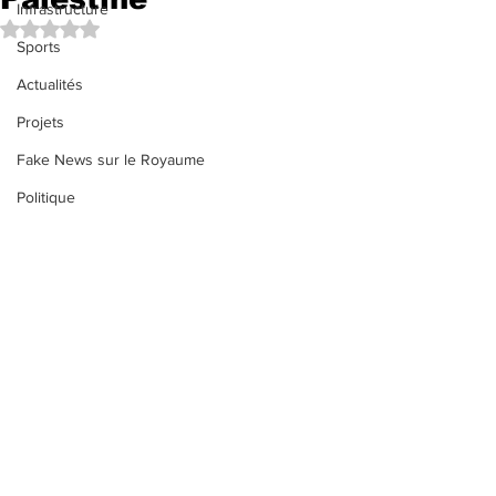
Infrastructure
Noté NaN étoiles sur 5.
Sports
Actualités
Projets
Fake News sur le Royaume
Politique