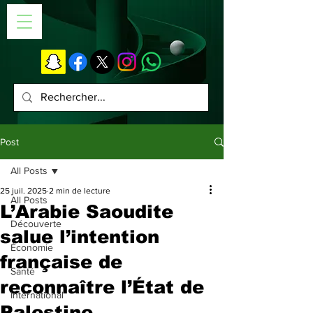
Post
All Posts
25 juil. 2025
2 min de lecture
All Posts
L’Arabie Saoudite
Découverte
salue l’intention
Économie
française de
Santé
reconnaître l’État de
International
Palestine