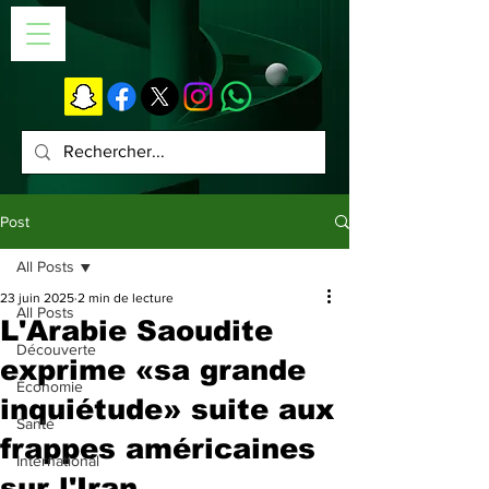
Post
All Posts
23 juin 2025
2 min de lecture
All Posts
L'Arabie Saoudite
Découverte
exprime «sa grande
Économie
inquiétude» suite aux
Santé
frappes américaines
International
sur l'Iran