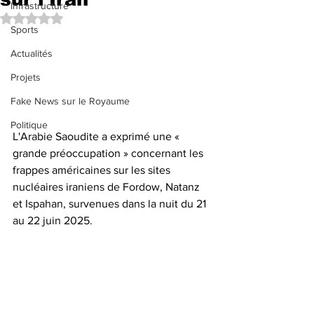
Infrastructure
Noté NaN étoiles sur 5.
Sports
Actualités
Projets
Fake News sur le Royaume
Politique
L'Arabie Saoudite a exprimé une « 
grande préoccupation » concernant les 
frappes américaines sur les sites 
nucléaires iraniens de Fordow, Natanz 
et Ispahan, survenues dans la nuit du 21 
au 22 juin 2025.