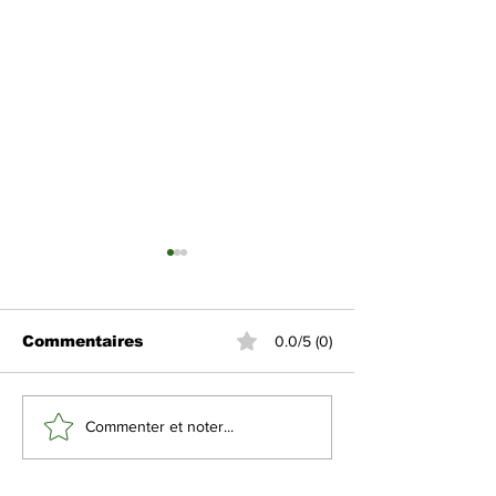
Commentaires
0.0/5 (0)
L’Arabie Saoudite
Déclaration
Commenter et noter...
autorise-t-elle
saoudienne su
l’utilisation de son
attaques
espace aérien par
israéliennes 