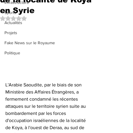
Infrastructure
en Syrie
Sports
Noté NaN étoiles sur 5.
Actualités
Projets
Fake News sur le Royaume
Politique
L'Arabie Saoudite, par le biais de son 
Ministère des Affaires Étrangères, a 
fermement condamné les récentes 
attaques sur le territoire syrien suite au 
bombardement par les forces 
d'occupation israéliennes de la localité 
de Koya, à l'ouest de Deraa, au sud de 