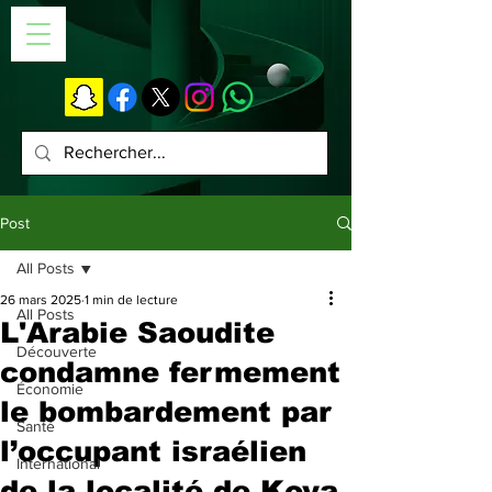
Post
All Posts
26 mars 2025
1 min de lecture
All Posts
L'Arabie Saoudite
Découverte
condamne fermement
Économie
le bombardement par
Santé
l’occupant israélien
International
de la localité de Koya