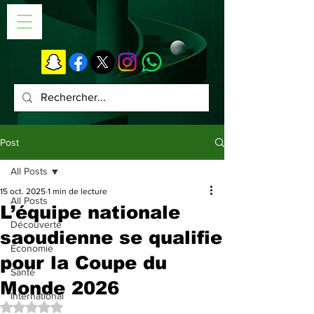
Post
All Posts
15 oct. 2025
1 min de lecture
All Posts
L’équipe nationale
Découverte
saoudienne se qualifie
Économie
pour la Coupe du
Santé
Monde 2026
International
Noté NaN étoiles sur 5.