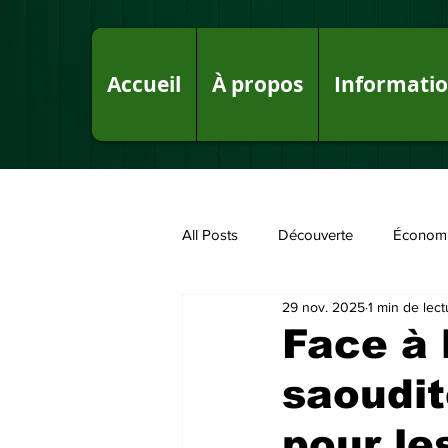
Accueil
À propos
Informati
All Posts
Découverte
Économ
29 nov. 2025
1 min de lect
Fake News sur le Royaume
P
Face à 
saoudit
pour le