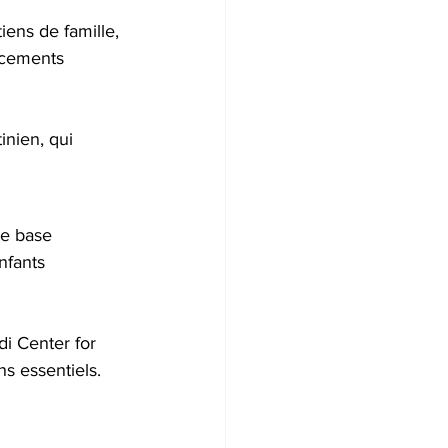
iens de famille, 
acements 
inien, qui 
de base 
nfants 
i Center for 
s essentiels.