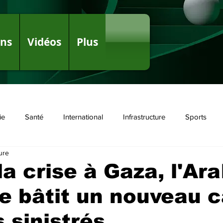
ons
Vidéos
Plus
ie
Santé
International
Infrastructure
Sports
ure
olitique
la crise à Gaza, l'Ara
e bâtit un nouveau 
s sinistrés