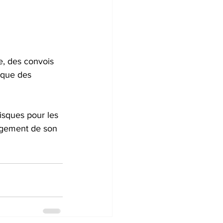
, des convois 
 que des 
isques pour les 
ngement de son 