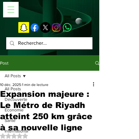
Post
All Posts
10 déc. 2025
1 min de lecture
All Posts
Expansion majeure :
Découverte
Le Métro de Riyadh
Économie
atteint 250 km grâce
Santé
à sa nouvelle ligne
International
Noté NaN étoiles sur 5.