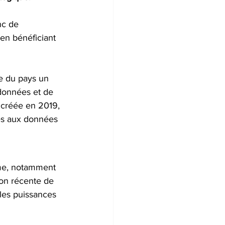
nc de 
en bénéficiant 
re du pays un 
données et de 
 créée en 2019, 
iés aux données 
ume, notamment 
ion récente de 
ales puissances 