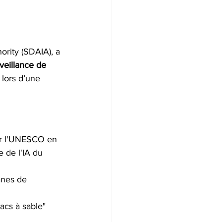
ority (SDAIA), a 
veillance de 
lors d’une 
par l'UNESCO en 
 de l'IA du 
anes de 
acs à sable" 