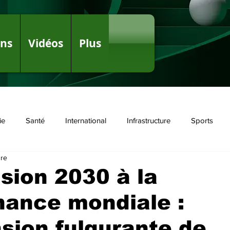
ons
Vidéos
Plus
ie
Santé
International
Infrastructure
Sports
ure
olitique
ision 2030 à la
nance mondiale :
sion fulgurante de