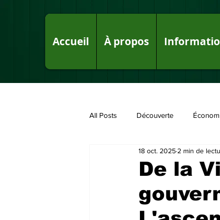
Accueil
À propos
Informati
All Posts
Découverte
Économ
18 oct. 2025
2 min de lect
Fake News sur le Royaume
P
De la V
gouver
L'ascen