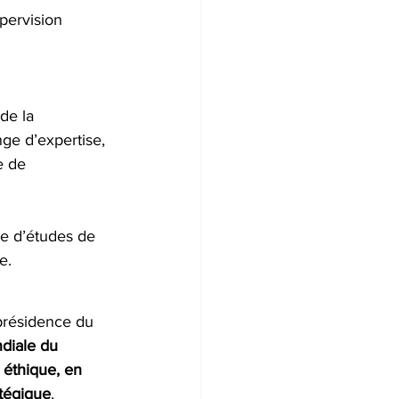
pervision 
de la 
nge d’expertise, 
e de 
e d’études de 
e. 
présidence du 
diale du 
 éthique, en 
atégique
. 