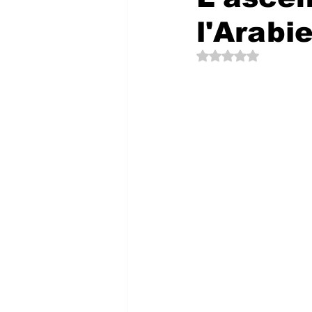
l'Arabi
Noté NaN étoiles su