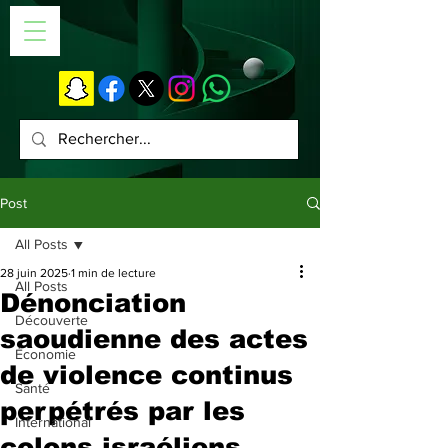
Post
All Posts
28 juin 2025
1 min de lecture
All Posts
Dénonciation
Découverte
saoudienne des actes
Économie
de violence continus
Santé
perpétrés par les
International
colons israéliens