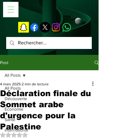
Post
All Posts
4 mars 2025
2 min de lecture
All Posts
Déclaration finale du
Découverte
Sommet arabe
Économie
d'urgence pour la
Santé
Palestine
International
Noté NaN étoiles sur 5.