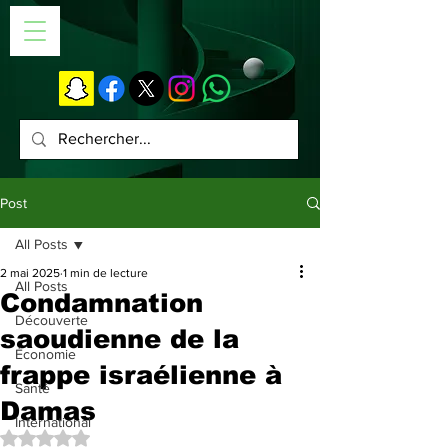
Post
All Posts
2 mai 2025
1 min de lecture
All Posts
Condamnation
Découverte
saoudienne de la
Économie
frappe israélienne à
Santé
Damas
International
Noté NaN étoiles sur 5.