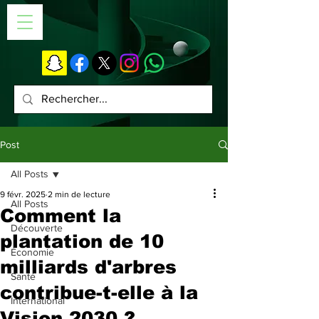
Post
All Posts
9 févr. 2025
2 min de lecture
All Posts
Comment la
Découverte
plantation de 10
Économie
milliards d'arbres
Santé
contribue-t-elle à la
International
Vision 2030 ?