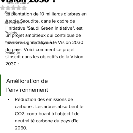
Infrastructure
Noté NaN étoiles sur 5.
Sports
La plantation de 10 milliards d'arbres en 
Arabie Saoudite, dans le cadre de 
Actualités
l'initiative "Saudi Green Initiative", est 
Projets
un projet ambitieux qui contribue de 
manière significative à la Vision 2030 
Fake News sur le Royaume
du pays. Voici comment ce projet 
Politique
s'inscrit dans les objectifs de la Vision 
2030 :
Amélioration de 
l'environnement
Réduction des émissions de 
carbone : Les arbres absorbent le 
CO2, contribuant à l'objectif de 
neutralité carbone du pays d'ici 
2060.