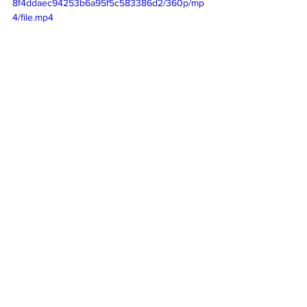
8f4ddaec94253b6a95f5c583386d2/360p/mp
4/file.mp4