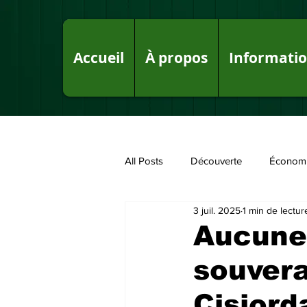
Accueil
À propos
Informati
All Posts
Découverte
Économ
3 juil. 2025
1 min de lectur
Fake News sur le Royaume
P
Aucune 
souvera
Cisjord