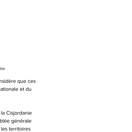
abe 
onsidère que ces 
ationale et du 
la Cisjordanie 
mblée générale 
les territoires 