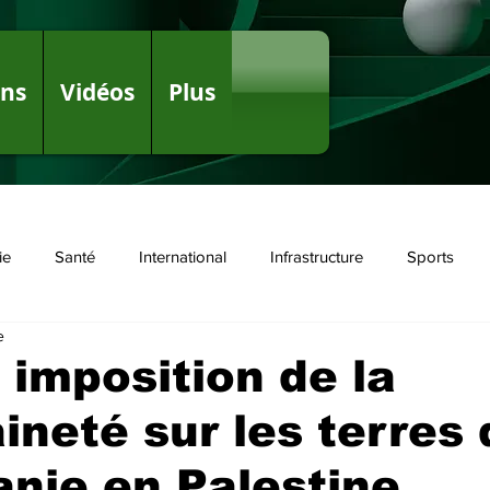
ons
Vidéos
Plus
ie
Santé
International
Infrastructure
Sports
e
olitique
imposition de la
ineté sur les terres 
anie en Palestine