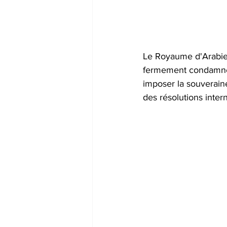
Le Royaume d'Arabie S
fermement condamné e
imposer la souveraine
des résolutions intern