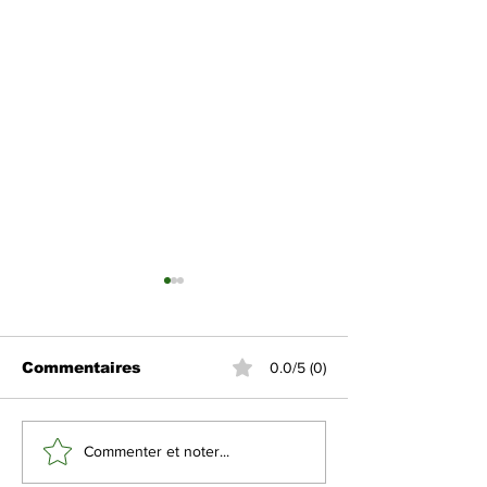
Commentaires
0.0/5 (0)
Aïd Al-Fitr 2026 : La
La Cour Sup
Commenter et noter...
Haute Cour de
appelle à