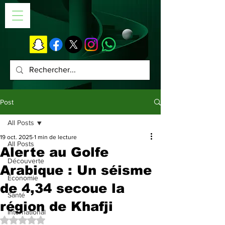
Post
All Posts
19 oct. 2025
1 min de lecture
All Posts
Alerte au Golfe
Découverte
Arabique : Un séisme
Économie
de 4,34 secoue la
Santé
région de Khafji
International
Noté NaN étoiles sur 5.