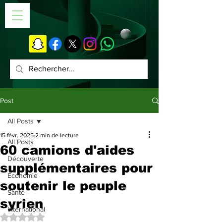
Post
All Posts
15 févr. 2025
2 min de lecture
All Posts
60 camions d'aides
Découverte
supplémentaires pour
Économie
soutenir le peuple
Santé
syrien
International
Noté NaN étoiles sur 5.